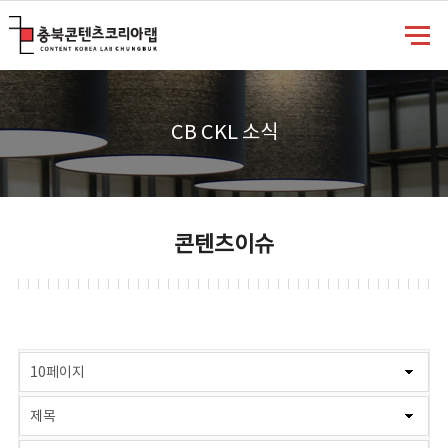
충북콘텐츠코리아랩
CB CKL 소식
콘텐츠이슈
게시물 검색