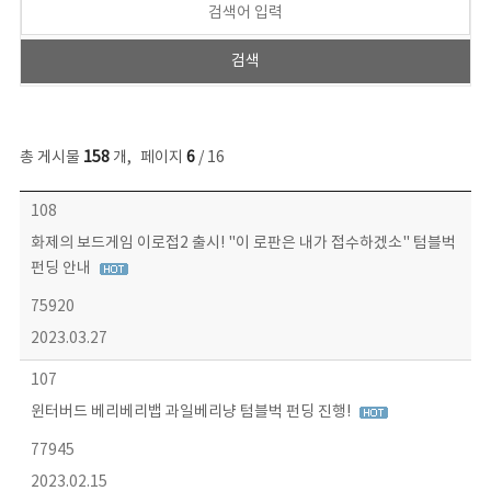
총 게시물
158
개
,
페이지
6
/ 16
콘텐츠이슈 목록 - 번호, 제목, 작성자, 파일, 조회수, 작성일 정보 제공
108
화제의 보드게임 이로접2 출시! "이 로판은 내가 접수하겠소" 텀블벅
펀딩 안내
75920
2023.03.27
107
윈터버드 베리베리뱁 과일베리냥 텀블벅 펀딩 진행!
77945
2023.02.15