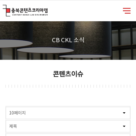
충북콘텐츠코리아랩
CB CKL 소식
콘텐츠이슈
게시물 검색