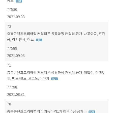
곰즈
77530
2021.09.03
72
충북콘텐츠코리아랩 캐릭터콘 응용과정 캐릭터 공개-나콩아콩, 혼란
곰, 아기천사_러브
77589
2021.09.03
71
충북콘텐츠코리아랩 캐릭터콘 응용과정 캐릭터 공개-해밀이, 라미토
끼, 베르/힛토, 오코노/미야키
77798
2021.08.31
70
충북콘텐츠코리아랩 메이커동아리1기 최우수상 공개!!!