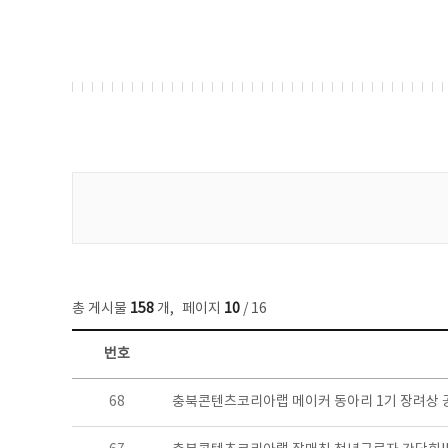
게시물 검색
총 게시물
158
개
,
페이지
10
/ 16
번호
콘텐츠이슈 목록 - 번호, 제목, 작성자, 파일, 조회수, 작성일 정보 제공
68
충북콘텐츠코리아랩 메이커 동아리 1기 장려상 공