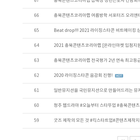
67
충북콘텐츠코리아랩 잡매칭 청년근로자 간담회!
66
충북콘텐츠코리아랩 여름방학 서포터즈 오리엔테이
65
Beat drop!!! 2021 라이징스타콘 비트메이킹
64
2021 충북콘텐츠코리아랩 [온라인마켓 입점지원
63
충북콘텐츠코리아랩 전국평가 2년 연속 최고등
62
2020 라이징스타콘 음감회 진행!
61
일반뮤지션을 국민뮤지션으로 만들어드리는 뮤지
60
청주 웹드라마 #오늘부터 스타뚜업 #충북콘텐
59
굿즈 제작의 모든 것 #킥스타트업#콘텐츠제작