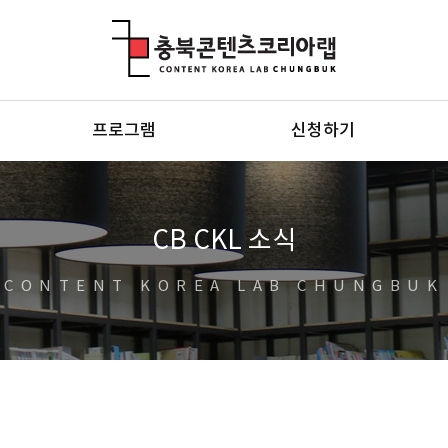
충북콘텐츠코리아랩
프로그램
신청하기
CB CKL 소식
CONTENT KOREA LAB CHUNGBUK