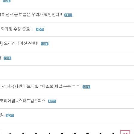
!
션~! 올 여름은 우리가 책임진다!!
 심화과정 수강 종료~!
] 오리엔테이션 진행!!
급
션 적극지원 파트터쉽 #마소울 채널 구독 ㄱㄱ
츠코리아랩 #스타트업오피스
지원