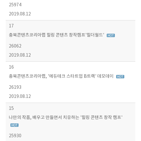
25974
2019.08.12
17
충북콘텐츠코리아랩 힐링 콘텐츠 창작캠프'힐더월드'
26062
2019.08.12
16
충북콘텐츠코리아랩, '에듀테크 스타트업 B트랙' 데모데이
26193
2019.08.12
15
나만의 작품, 배우고 만들면서 치유하는 '힐링 콘텐츠 창작 캠프'
25930