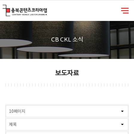
충북콘텐츠코리아랩
CB CKL 소식
보도자료
게시물 검색