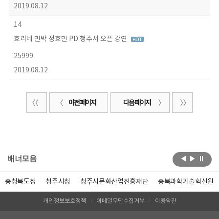
2019.08.12
14
효리네 민박 정효민 PD 청주서 오픈 강연
25999
2019.08.12
이전 페이지
다음 페이지
배너모음
충청북도청
청주시청
청주시문화산업진흥재단
충북과학기술혁신원
개인정보보호정책
이메일무단수집거부
이용약관