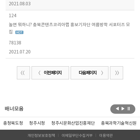
2021.08.03
124
놀면 뭐하니? 충북콘텐츠코리아랩 홍보기자단 여름방학 서포터즈 모
집
78138
2021.07.20
이전 페이지
다음 페이지
배너모음
충청북도청
청주시청
청주시문화산업진흥재단
충북과학기술혁신원
개인정보보호정책
이메일무단수집거부
이용약관