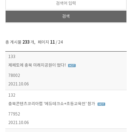
총 게시물
233
개
,
페이지
11
/ 24
보도자료 목록 - 번호, 제목, 작성자, 파일, 조회수, 작성일 정보 제공
133
제페토에 충북 미래지공원이 떴다!
78002
2021.10.06
132
충북콘텐츠코리아랩 '에듀테크쇼+초등교육전' 참가
77952
2021.10.06