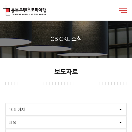
충북콘텐츠코리아랩
CB CKL 소식
보도자료
게시물 검색