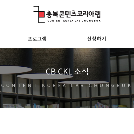
충북콘텐츠코리아랩
프로그램
신청하기
CB CKL 소식
CONTENT KOREA LAB CHUNGBUK