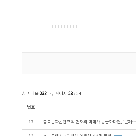
게시물 검색
총 게시물
233
개
,
페이지
23
/ 24
번호
보도자료 목록 - 번호, 제목, 작성자, 파일, 조회수, 작성일 정보 제공
13
충북문화콘텐츠의 현재와 미래가 궁금하다면, '콘페스