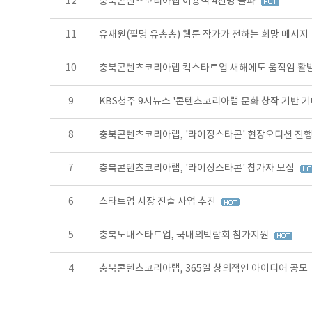
12
충북콘텐츠코리아랩 이용객 4천명 돌파
11
유재원(필명 유총총) 웹툰 작가가 전하는 희망 메시지
10
충북콘텐츠코리아랩 킥스타트업 새해에도 움직임 활
9
KBS청주 9시뉴스 '콘텐츠코리아랩 문화 창작 기반 기
8
충북콘텐츠코리아랩, '라이징스타콘' 현장오디션 진
7
충북콘텐츠코리아랩, '라이징스타콘' 참가자 모집
6
스타트업 시장 진출 사업 추진
5
충북도내스타트업, 국내외박람회 참가지원
4
충북콘텐츠코리아랩, 365일 창의적인 아이디어 공모