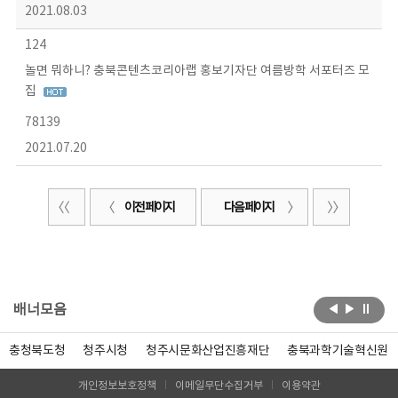
2021.08.03
124
놀면 뭐하니? 충북콘텐츠코리아랩 홍보기자단 여름방학 서포터즈 모
집
78139
2021.07.20
이전 페이지
다음 페이지
배너모음
충청북도청
청주시청
청주시문화산업진흥재단
충북과학기술혁신원
개인정보보호정책
이메일무단수집거부
이용약관