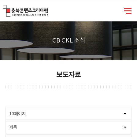
충북콘텐츠코리아랩
CB CKL 소식
보도자료
게시물 검색