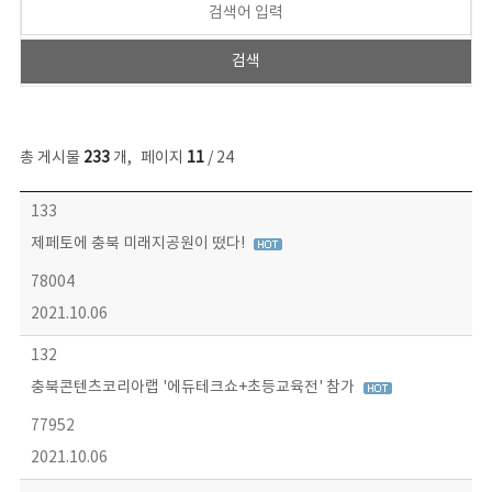
총 게시물
233
개
,
페이지
11
/ 24
보도자료 목록 - 번호, 제목, 작성자, 파일, 조회수, 작성일 정보 제공
133
제페토에 충북 미래지공원이 떴다!
78004
2021.10.06
132
충북콘텐츠코리아랩 '에듀테크쇼+초등교육전' 참가
77952
2021.10.06