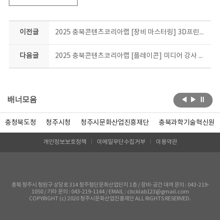
이전글
2025 충북콘텐츠코리아랩 [장비 마스터링] 3D프린터 응용과정 2기 교육생 모집 공고
다음글
2025 충북콘텐츠코리아랩 [플레이콘] 미디어 강사 양성교육 플레이콘 아카데미 고급과정 교육생 모집
배너모음
충청북도청
청주시청
청주시문화산업진흥재단
충북과학기술혁신원
개인정보보호정책
이메일무단수집거부
이용약관
충북 청주시 청원구 상당로 314 청주첨단문화산업단지 1층 / 장비-공간 대여 문의 : 043-219-
1050 / 기타 문의 : 043-219-1144 / EMAIL : cbcklab123@gmail.com
COPYRIGHT (c) 2020 청주시문화산업진흥재단 ALL RIGHTS RESERVED.