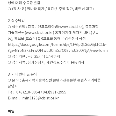
생에 대해 수료증 발급
❍ (강 사 명) 정나라 작가 / 특강(김주혜 작가, 박햇님 대표)
2. 접수방법
❍ 접수방법 : 충북콘텐츠코리아랩(www.cbckl.kr), 충북과학
기술혁신원(www.cbist.or.kr) 홈페이지에 게재된 URL(구글
폼), 홍보물(포스터) QR코드를 통해 수강신청서 작성
https://docs.google.com/forms/d/e/1FAIpQLSdsGjLfC1b-
YgwMYbN3kEFrwQFfwLUChZc7C0EvfxUScOYtjA/viewform
❍ 접수기한 : ~ 6. 25.(수) 17시까지
❍ 접수서류 : 참가신청서, 개인정보수집 이용동의서
3. 기타 안내 및 문의
❍ 문 의 : 충북과학기술혁신원 콘텐츠진흥본부 콘텐츠코리아랩
담당자
Tel_ 043)210-0854 / 043)931-2955
E-mail_ min3123@cbist.or.kr
파일