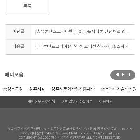
목록
이전글
[충북콘텐츠코리아랩]'2021 플레이콘 랜선채널 영상 공모전' 참가자 모집
다음글
충북콘텐츠코리아랩, '랜선 오디션 참가자; 15일까지 접수
배너모음
충청북도청
청주시청
청주시문화산업진흥재단
충북과학기술혁신원
개인정보보호정책
이메일무단수집거부
이용약관
충북 청주시 청원구 상당로 314 청주첨단문화산업단지 1층 / 장비-공간 대여 문의 : 043-219-
1050 / 기타 문의 : 043-219-1144 / EMAIL : cbcklab123@gmail.com
COPYRIGHT (c) 2020 청주시문화산업진흥재단 ALL RIGHTS RESERVED.