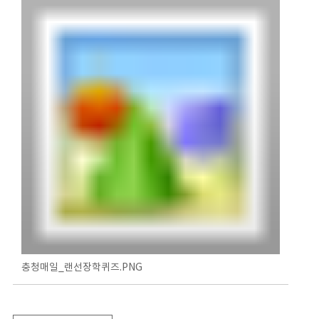
충청매일_랜선장학퀴즈.PNG