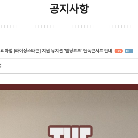
공지사항
코리아랩 [라이징스타콘] 지원 뮤지션 '멜팅코드' 단독콘서트 안내
랩