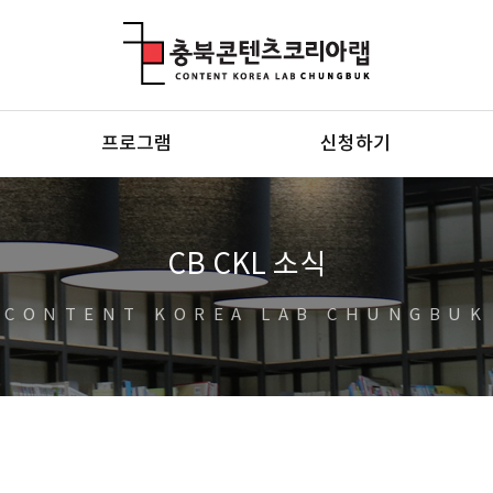
충북콘텐츠코리아랩
프로그램
신청하기
CB CKL 소식
CONTENT KOREA LAB CHUNGBUK