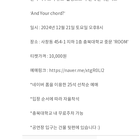
‘And Your chord?’
일시 : 2024년 12월 21일 토요일 오후8시
장소 : 사창동 454-1 지하 1층 충북대학교 중문 'ROOM'
티켓가격 : 10,000원
예매링크 :
https://naver.me/xtgR0LI2
*네이버 폼을 이용한 25석 선착순 예매
*입장 순서에 따라 자율착석
*충북대학교 내 무료주차 가능
*공연장 입구는 건물 뒷편에 있습니다 :)