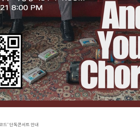
팅코드' 단독콘서트 안내