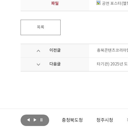
파일
공연 포스터(멜팅
목록
이전글
충북콘텐츠코리아랩 운
다음글
타기관) 2025년
아랩
문화체육관광부
충청북도청
청주시청