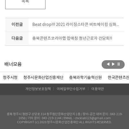
목록
이전글
Beat drop!!! 2021 라이징스타콘 비트메이킹 심화과정 수강 종료~!
다음글
충북콘텐츠코리아랩 잡매칭 청년근로자 간담회!!
배너모음
청주시청
청주시문화산업진흥재단
충북과학기술혁신원
한국콘텐츠
개인정보보호정책
이메일무단수집거부
이용약관
충북 청주시 청원구 상당로 314 청주첨단문화산업단지 1층 / 장비-공간 대여 문의 : 043-219-
1050 / 기타 문의 : 043-219-1144 / EMAIL : cbcklab123@gmail.com
COPYRIGHT (c) 2020 청주시문화산업진흥재단 ALL RIGHTS RESERVED.