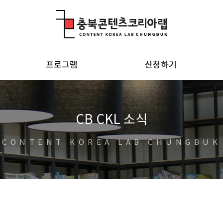
충북콘텐츠코리아랩
프로그램
신청하기
CB CKL 소식
CONTENT KOREA LAB CHUNGBUK