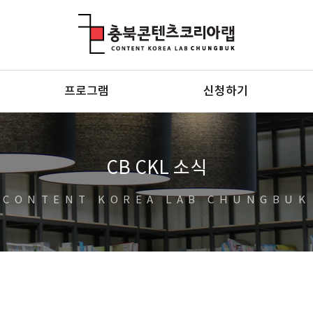
충북콘텐츠코리아랩
프로그램
신청하기
CB CKL 소식
CONTENT KOREA LAB CHUNGBUK