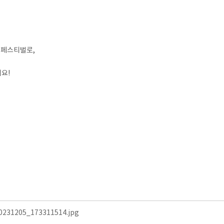
 페스티벌로,
요!
0231205_173311514.jpg