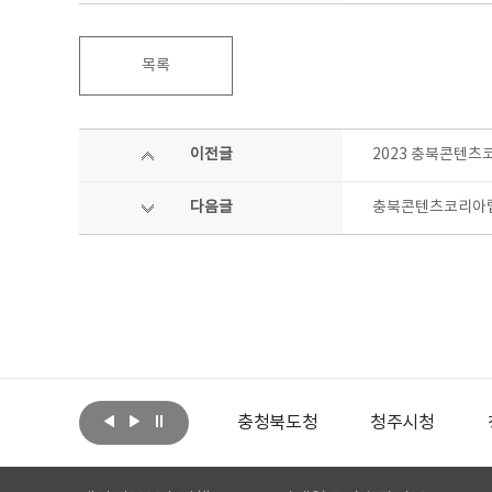
목록
이전글
2023 충북콘텐츠
다음글
충북콘텐츠코리아랩
아랩
문화체육관광부
충청북도청
청주시청