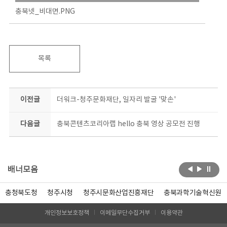
충북넷_비대면.PNG
목록
이전글
더워크-청주문화재단, 일자리 발굴 '맞손'
다음글
충북콘텐츠코리아랩 hello 충북 영상 공모전 진행
배너모음
충청북도청
청주시청
청주시문화산업진흥재단
충북과학기술혁신원
개인정보보호정책
이메일무단수집거부
이용약관