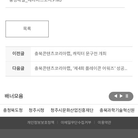
충청매일_메타버스도시.PNG
목록
이전글
충북콘텐츠코리아랩, 캐릭터 문구전 개최
다음글
충북콘텐츠코리아랩, '제4회 플레이콘 어워즈' 성공적으로 종료
배너모음
충청북도청
청주시청
청주시문화산업진흥재단
충북과학기술혁신원
개인정보보호정책
이메일무단수집거부
이용약관