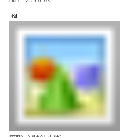
idxno=727210#09SX
파일