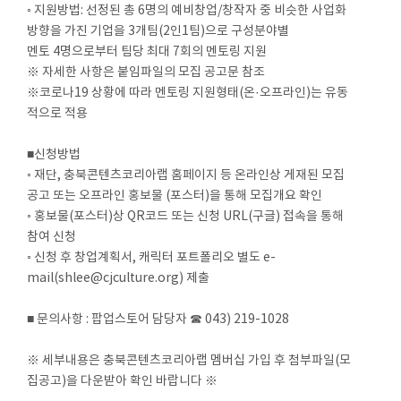
◦ 지원방법: 선정된 총 6명의 예비창업/창작자 중 비슷한 사업화
방향을 가진 기업을 3개팀(2인1팀)으로 구성분야별
멘토 4명으로부터 팀당 최대 7회의 멘토링 지원
※ 자세한 사항은 붙임파일의 모집 공고문 참조
※코로나19 상황에 따라 멘토링 지원형태(온·오프라인)는 유동
적으로 적용
■신청방법
◦ 재단, 충북콘텐츠코리아랩 홈페이지 등 온라인상 게재된 모집
공고 또는 오프라인 홍보물 (포스터)을 통해 모집개요 확인
◦ 홍보물(포스터)상 QR코드 또는 신청 URL(구글) 접속을 통해
참여 신청
◦ 신청 후 창업계획서, 캐릭터 포트폴리오 별도 e-
mail(shlee@cjculture.org) 제출
■ 문의사항 : 팝업스토어 담당자 ☎ 043) 219-1028
※ 세부내용은 충북콘텐츠코리아랩 멤버십 가입 후 첨부파일(모
집공고)을 다운받아 확인 바랍니다 ※