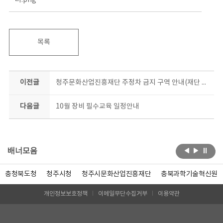
목록
이전글
청주문화산업진흥재단 주정차 금지 구역 안내(재단 건물 뒷편)
다음글
10월 장비 필수교육 일정안내
배너모음
충청북도청
청주시청
청주시문화산업진흥재단
충북과학기술혁신원
개인정보보호정책
이메일무단수집거부
이용약관