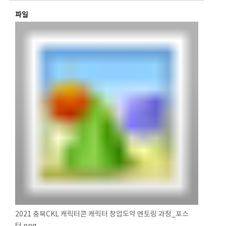
파일
2021 충북CKL 캐릭터콘 캐릭터 창업도약 멘토링 과정_포스
터.png