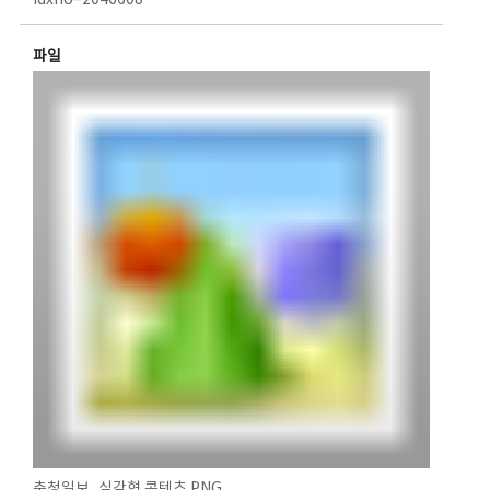
idxno=2046608
파일
충청일보_실감형 콘텐츠.PNG