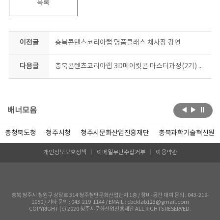
목록
이전글
충북콘텐츠코리아랩 명품클래스 채사장 강연
다음글
충북콘텐츠코리아랩 3D메이킷콘 마스터과정(2기) 현장사진
배너모음
충청북도청
청주시청
청주시문화산업진흥재단
충북과학기술혁신원
개인정보보호정책
이메일무단수집거부
이용약관
충북 청주시 청원구 상당로 314 청주첨단문화산업단지 1층 / 장비-공간 대여 문의 : 043-219-
1050 / 기타 문의 : 043-219-1144 / EMAIL : cbcklab123@gmail.com
COPYRIGHT (c) 2020 청주시문화산업진흥재단 ALL RIGHTS RESERVED.