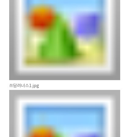
쓰담러너스1.jpg