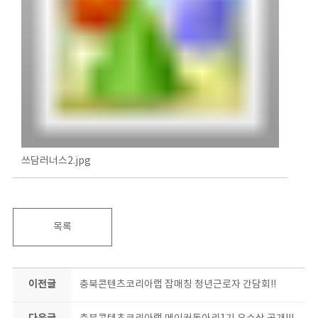
쓰담러너스2.jpg
목록
이전글
충북콘텐츠코리아랩 잡매칭 청년근로자 간담회!!