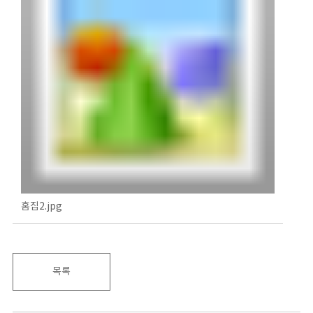
홈집2.jpg
목록