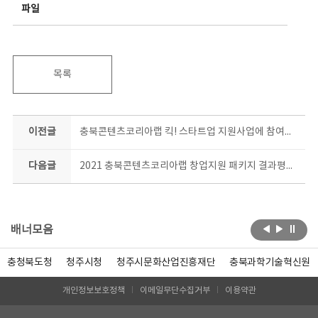
파일
목록
이전글
충북콘텐츠코리아랩 킥! 스타트업 지원사업에 참여한 [윈터버드]에서 막장 로판 클리셰 보드게임을 출시했습니다!
다음글
2021 충북콘텐츠코리아랩 창업지원 패키지 결과평가회
배너모음
충청북도청
청주시청
청주시문화산업진흥재단
충북과학기술혁신원
개인정보보호정책
이메일무단수집거부
이용약관