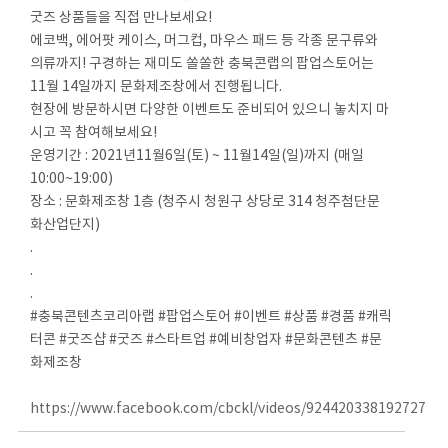
굿즈 상품들을 직접 만나보세요!
에코백, 에어팟 케이스, 머그컵, 마우스 패드 등 각종 문구류와
의류까지! 구경하는 재미도 쏠쏠한 충북콘랩의 팝업스토어는
11월 14일까지 문화제조창에서 진행됩니다.
현장에 방문하시면 다양한 이벤트도 준비되어 있으니 놓치지 마
시고 꼭 참여해보세요!
운영기간 : 2021년11월6일(토) ~ 11월14일(일)까지 (매일
10:00~19:00)
장소 : 문화제조창 1층 (청주시 청원구 상당로 314 청주첨단문
화산업단지)
.
.
.
#충북콘텐츠코리아랩 #팝업스토어 #이벤트 #상품 #경품 #캐릭
터콘 #굿즈샵 #굿즈 #스타트업 #예비창업자 #문화콘텐츠 #문
화제조창
https://www.facebook.com/cbckl/videos/924420338192727