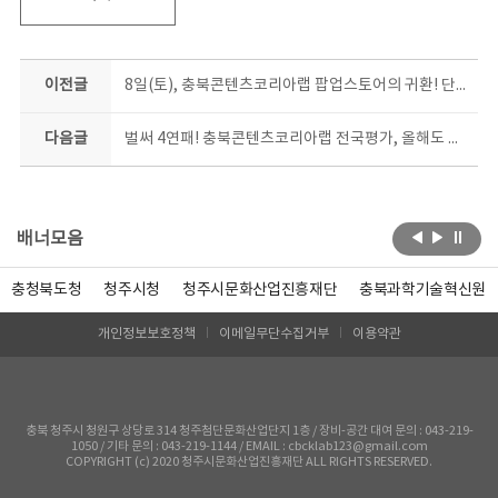
이전글
8일(토), 충북콘텐츠코리아랩 팝업스토어의 귀환! 단 9일간의 깜짝 마켓, 놓치지 마세요~
다음글
벌써 4연패! 충북콘텐츠코리아랩 전국평가, 올해도 최고등급
배너모음
충청북도청
청주시청
청주시문화산업진흥재단
충북과학기술혁신원
개인정보보호정책
이메일무단수집거부
이용약관
충북 청주시 청원구 상당로 314 청주첨단문화산업단지 1층 / 장비-공간 대여 문의 : 043-219-
1050 / 기타 문의 : 043-219-1144 / EMAIL : cbcklab123@gmail.com
COPYRIGHT (c) 2020 청주시문화산업진흥재단 ALL RIGHTS RESERVED.