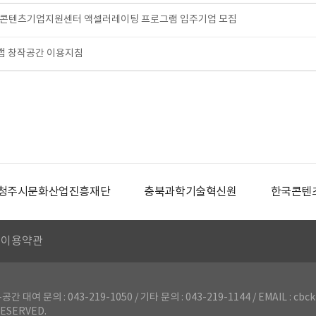
충북콘텐츠기업지원센터 액셀러레이팅 프로그램 입주기업 모집
 창작공간 이용지침
청주시문화산업진흥재단
충북과학기술혁신원
한국콘텐
이용약관
의 : 043-219-1050 / 기타 문의 : 043-219-1144 / EMAIL : cbck
ESERVED.