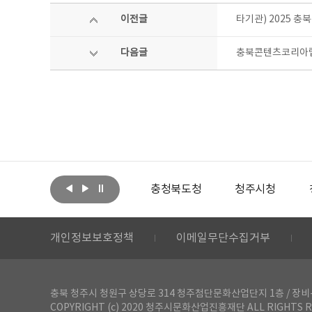
이전글
타기관) 2025 
다음글
충북콘텐츠코리아랩
아랩
문화체육관광부
충청북도청
청주시청
개인정보보호정책
이메일무단수집거부
충북 청주시 청원구 상당로 314 청주첨단문화산업단지 1층 / 장비-공간 대여 문
COPYRIGHT (c) 2020 청주시문화산업진흥재단 ALL RIGHTS R