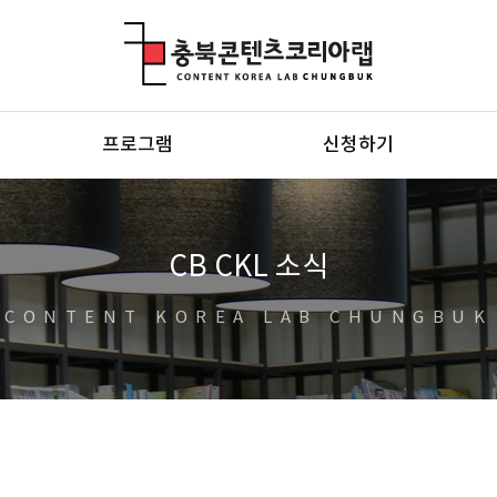
충북콘텐츠코리아랩
프로그램
신청하기
CB CKL 소식
CONTENT KOREA LAB CHUNGBUK