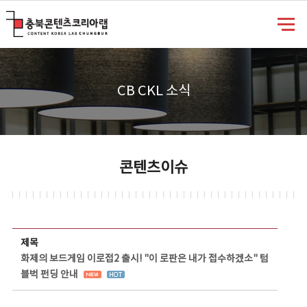
충북콘텐츠코리아랩
CB CKL 소식
콘텐츠이슈
콘텐츠이슈 상세보기 - 제목, 담당부서, 담당자, 담당연락처, 내용, 첨부파일 정보 제공
제목
화제의 보드게임 이로접2 출시! "이 로판은 내가 접수하겠소" 텀
블벅 펀딩 안내