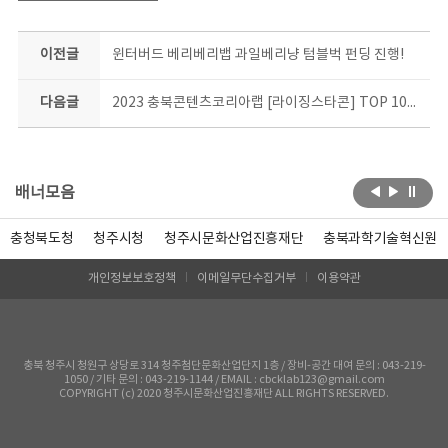
이전글
윈터버드 베리베리뱁 과일베리냥 텀블벅 펀딩 진행!
다음글
2023 충북콘텐츠코리아랩 [라이징스타콘] TOP 10은 과연 누구?!
배너모음
충청북도청
청주시청
청주시문화산업진흥재단
충북과학기술혁신원
개인정보보호정책
이메일무단수집거부
이용약관
충북 청주시 청원구 상당로 314 청주첨단문화산업단지 1층 / 장비-공간 대여 문의 : 043-219-
1050 / 기타 문의 : 043-219-1144 / EMAIL : cbcklab123@gmail.com
COPYRIGHT (c) 2020 청주시문화산업진흥재단 ALL RIGHTS RESERVED.