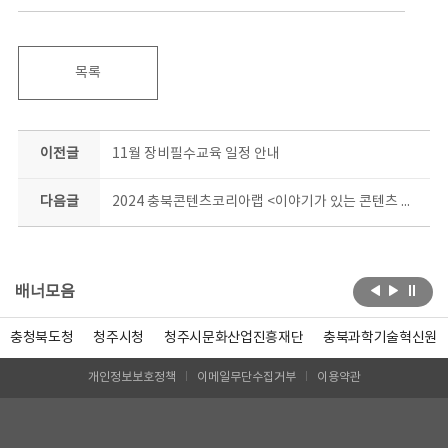
목록
이전글
11월 장비필수교육 일정 안내
다음글
2024 충북콘텐츠코리아랩 <이야기가 있는 콘텐츠 충북 100> 북콘서트 및 쥬크박스 뮤지컬 <창고> 참가 신청 안내
배너모음
충청북도청
청주시청
청주시문화산업진흥재단
충북과학기술혁신원
개인정보보호정책
이메일무단수집거부
이용약관