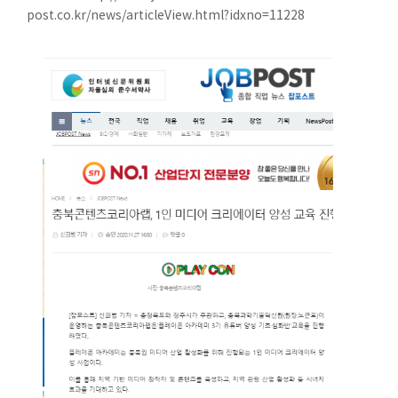
post.co.kr/news/articleView.html?idxno=11228