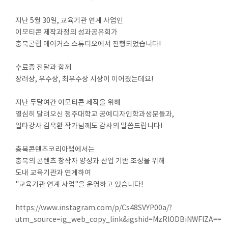
지난 5월 30일, 교육기관 연계 사업인
이모티콘 제작과정의 성과공유회가
충북콘랩 메이커스 스튜디오에서 진행되었습니다!
수료증 전달과 함께
장려상, 우수상, 최우수상 시상이 이어졌는데요!
지난 두달여간 이모티콘 제작을 위해
열심히 달려오신 청주대학교 공예디자인학과생분들과,
일타강사 김욱환 작가님께도 감사의 말씀드립니다!
충북콘텐츠코리아랩에서는
충북의 콘텐츠 창작자 양성과 산업 기반 조성을 위해
도내 교육기관과 연계하여
"교육기관 연계 사업"을 운영하고 있습니다!
https://www.instagram.com/p/Cs48SVYP00a/?
utm_source=ig_web_copy_link&igshid=MzRlODBiNWFlZA==