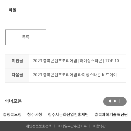
파일
목록
이전글
2023 충북콘텐츠코리아랩 [라이징스타콘] TOP 10은 과연 누구?!
다음글
2023 충북콘텐츠코리아랩 라이징스타콘 비트메이킹 기초과정 결과공유회 현장!
배너모음
충청북도청
청주시청
청주시문화산업진흥재단
충북과학기술혁신원
개인정보보호정책
이메일무단수집거부
이용약관