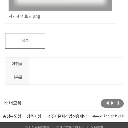
서가제책 로고.png
목록
이전글
다음글
배너모음
충청북도청
청주시청
청주시문화산업진흥재단
충북과학기술혁신원
개인정보보호정책
이메일무단수집거부
이용약관