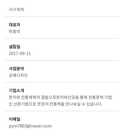
스타트업 기업소개 상세보기 - 제목, 담당부서, 담당자, 담당연락처, 내용, 첨부파일 정보 제공
서가제책
대표자
박용미
설립일
2017-09-11
사업분야
공예디자인
기업소개
한지와 전통제책의 결합으로한지바인딩을 통해 전통장책 기법
인 선장기법으로 한권의 전통책을 만나보실 수 있습니다.
이메일
pym7803@naver.com