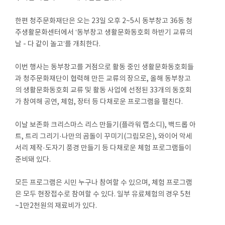
한편 청주문화재단은 오는 23일 오후 2~5시 동부창고 36동 청
주생활문화센터에서 ‘동부창고 생활문화동호회 하반기 교류의
날 - 다 같이 놀고’를 개최한다.
이번 행사는 동부창고를 거점으로 활동 중인 생활문화동호회들
과 청주문화재단이 협력해 만든 교류의 장으로, 올해 동부창고
의 생활문화동호회 교류 및 활동 사업에 선정된 33개의 동호회
가 참여해 공연, 체험, 장터 등 다채로운 프로그램을 펼친다.
이날 보존화 크리스마스 리스 만들기(플라워 랩소디), 백드롭 아
트, 트리 그리기·나만의 곰돌이 꾸미기(그림모은), 와이어 악세
서리 제작·도자기 풍경 만들기 등 다채로운 체험 프로그램들이
준비돼 있다.
모든 프로그램은 시민 누구나 참여할 수 있으며, 체험 프로그램
은 모두 현장접수로 참여할 수 있다. 일부 유료체험의 경우 5천
~1만2천원의 재료비가 있다.