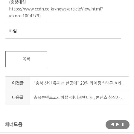
(충청매일
https://www.ccdn.co.kr/news/articleView.html?
idxno=1004779)
파일
목록
이전글
"충북 신인 뮤지션 한곳에" 23일 라이징스타콘 쇼케이스
다음글
충북콘텐츠코리아랩-에이씨엔디씨, 콘텐츠 창작자 육성 업무협약
배너모음