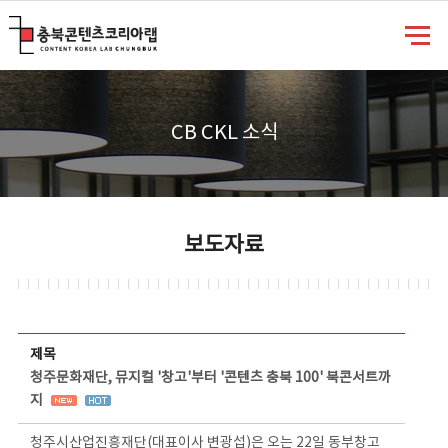
충북콘텐츠코리아랩
CB CKL 소식
보도자료
보도자료 상세보기 - 제목, 담당부서, 담당자, 담당연락처, 내용, 첨부파일 정보 제공
제목
청주문화재단, 뮤지컬 '창고'부터 '콘텐츠 충북 100' 북콘서트까
지
청주시산업진흥재단(대표이사 변광섭)은 오는 22일 동부창고