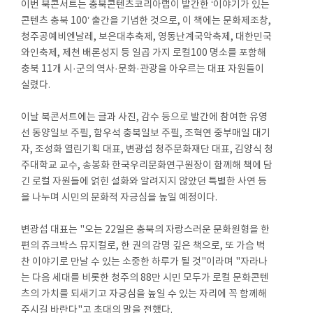
이번 북콘서트는 충북콘텐츠코리아랩이 발간한 ‘이야기가 있는
콘텐츠 충북 100’ 출간을 기념한 것으로, 이 책에는 문화제조창,
청주공예비엔날레, 보은대추축제, 영동난계국악축제, 대한민국
와인축제, 제천 배론성지 등 일곱 가지 로컬100 명소를 포함해
충북 11개 시·군의 역사·문화·관광을 아우르는 대표 자원들이
실렸다.
이날 북콘서트에는 글과 사진, 감수 등으로 발간에 참여한 유영
선 동양일보 주필, 함우석 충북일보 주필, 조혁연 중부매일 대기
자, 조성화 열린기획 대표, 변광섭 청주문화재단 대표, 김양식 청
주대학교 교수, 송봉화 한국우리문화연구원장이 함께해 책에 담
긴 로컬 자원들에 얽힌 설화와 알려지지 않았던 특별한 사연 등
을 나누며 시민의 문화적 자긍심을 높일 예정이다.
변광섭 대표는 "오는 22일은 충북의 자랑스러운 문화원형을 한
편의 쥬크박스 뮤지컬로, 한 권의 감명 깊은 책으로, 또 가슴 벅
찬 이야기로 만날 수 있는 소중한 하루가 될 것"이라며 "자라나
는 다음 세대를 비롯한 청주의 88만 시민 모두가 로컬 문화콘텐
츠의 가치를 되새기고 자긍심을 높일 수 있는 자리에 꼭 함께해
주시길 바란다"고 초대의 말을 전했다.