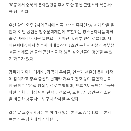
38동에서 충북의 문화원형을 주제로 한 공연 콘텐츠와 북콘서트
를 선보인다.
우선 당일 오후 2시와 7시에는 쥬크박스 뮤지컬 ‘창고’가 막을 올
린다. 이번 공연은 청주문화재단이 추진하는 청주문화나눔의 예
술로 미래세대 지원 일환으로 기획됐다. 정부 선정 로컬100 지
역문화대상이자 청주시 미래유산 제1호인 문화제조창과 동부창
고를 소재로 한 공연 콘텐츠를 더 많은 청소년들이 경험할 수 있
게 하고자 했다.
감독과 기획에 이혜연, 작곡가 윤학준, 연출가 천은영 등이 제작
에 참여하고 청주 출신의 팝페라 가수 최진호 등이 출연하는 이
번 공연은 120석 전석 무료로 진행되며, 오후 2시 공연은 수능을
마친 수험생 대상 단체 관람 우선으로, 오후 7시 공연은 청소년
을 비롯한 청주시민 누구나 함께할 수 있다.
같은 날 오후 6시에는 ‘이야기가 있는 콘텐츠 충북 100’ 북콘서
트를 같은 장소에서 개최한다.