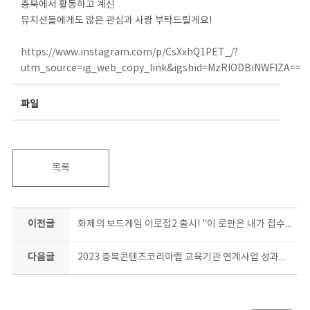
충북에서 활동하고 계신
뮤지션들에게도 많은 관심과 사랑 부탁드릴게요!
https://www.instagram.com/p/CsXxhQ1PET_/?
utm_source=ig_web_copy_link&igshid=MzRlODBiNWFlZA==
파일
목록
이전글
화제의 보드게임 이로접2 출시! "이 로판은 내가 접수하겠소" 텀블벅 펀딩 안내
다음글
2023 충북콘텐츠코리아랩 교육기관 연계사업 성과공유회 현장