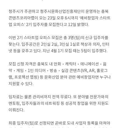
청주시가 주관하고 청주시문화산업진흥재단이 운영하는 충북
콘텐츠코리아랩이 오는 23일 오후 6시까지 ‘예비창업자 스타트
업 오피스’ 2기 입주자를 모집한다고 12일 밝혔다.
이번 2기 스타트업 오피스 모집은 총 3명(팀)의 신규 입주자를
찾는다. 입주공간은 2인실 2실, 3인실 1실로 책상과 의자, 인터
넷 등을 갖추고 있다. 지난 4월 1기 모집 때는 5팀이 입주했다.
모집 신청 자격은 충북도 내 만화‧캐릭터‧애니메이션‧음
악‧게임‧1인 미디어‧방송‧실감 콘텐츠(VR, AR, 홀로그
램, 프로젝션 맵핑) 등 문화산업 분야 관련 예비창업자면 누구나
지원할 수 있다.
임차료는 물론 관리비까지 전액 무료다. 또 분야별 전문가와의
멘토링, 입주자들과의 네트워킹 등 성공적 창업을 위한 지원도
이뤄진다.
최종 입주자(팀)로 선정되면 곧바로 도내 사업자 등록을 마쳐야