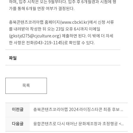
하며, 입주 시작은 오는 9월부터다. 입주 후 6개월경과 시점에 평
가를 통해 6개월 연장 여부가 결정된다.
충북콘텐츠코리아랩 홈페이지(www.cbckl.kr)에서 신청 서류
를 내려받아 작성한 뒤 오는 23일 오후 6시까지 이메일
(gkstjd275@cjculture.org) 제출하면 된다. 이 밖에 더 자세
한 사항은 전화(043-219-1145)로 확인할 수 있다.
파일
목록
이전글
충북콘텐츠코리아랩 2024 라이징스타콘 최종 후보 TOP5! 슈퍼주니어 등과 호흡맞춘 유명 프로듀서와 공동작업 돌입
다음글
융합콘텐츠로 다시 태어난 문화제조창과 초정행궁 <창고>&<초정, 당신을 위한 노래> 막 오른다