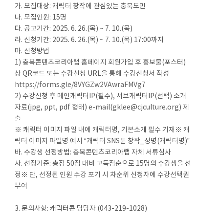
가. 모집대상: 캐릭터 창작에 관심있는 충북도민
나. 모집인원: 15명
다. 공고기간: 2025. 6. 26.(목) ~ 7. 10.(목)
라. 신청기간: 2025. 6. 26.(목) ~ 7. 10.(목) 17:00까지
마. 신청방법
1) 충북콘텐츠코리아랩 홈페이지 회원가입 후 홍보물(포스터)
상 QR코드 또는 수강신청 URL을 통해 수강신청서 작성
https://forms.gle/8VYGZw2VAwraFMVg7
2) 수강신청 후 메인캐릭터IP(필수), 서브캐릭터IP(선택) 소개
자료(jpg, ppt, pdf 형태) e-mail(gklee@cjculture.org) 제
출
※ 캐릭터 이미지 파일 내에 캐릭터명, 기본소개 필수 기재※ 캐
릭터 이미지 파일명 예시 “캐릭터 SNS툰 창작_성명(캐릭터명)”
바. 수강생 선정방법: 충북콘텐츠코리아랩 자체 서류심사
사. 선정기준: 총점 50점 대비 고득점순으로 15명의 수강생을 선
정※ 단, 선정된 인원 수강 포기 시 차순위 신청자에 수강선택권
부여
3. 문의사항: 캐릭터콘 담당자 (043-219-1028)