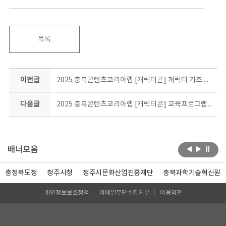
목록
이전글
2025 충북콘텐츠코리아랩 [캐릭터콘] 캐릭터 기초 창작과정 합격자 안내
다음글
2025 충북콘텐츠코리아랩 [캐릭터콘] 교육프로그램 캐릭터 이모티콘 창작과정 수강생 모집공고
배너모음
충청북도청
청주시청
청주시문화산업진흥재단
충북과학기술혁신원
개인정보보호정책
이메일무단수집거부
이용약관