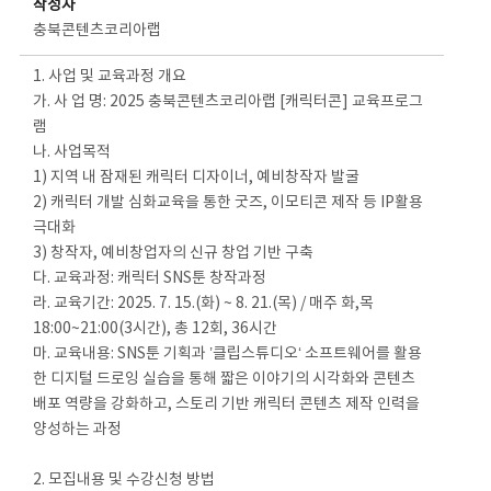
작성자
충북콘텐츠코리아랩
1. 사업 및 교육과정 개요
가. 사 업 명: 2025 충북콘텐츠코리아랩 [캐릭터콘] 교육프로그
램
나. 사업목적
1) 지역 내 잠재된 캐릭터 디자이너, 예비창작자 발굴
2) 캐릭터 개발 심화교육을 통한 굿즈, 이모티콘 제작 등 IP활용
극대화
3) 창작자, 예비창업자의 신규 창업 기반 구축
다. 교육과정: 캐릭터 SNS툰 창작과정
라. 교육기간: 2025. 7. 15.(화) ~ 8. 21.(목) / 매주 화,목
18:00~21:00(3시간), 총 12회, 36시간
마. 교육내용: SNS툰 기획과 ’클립스튜디오‘ 소프트웨어를 활용
한 디지털 드로잉 실습을 통해 짧은 이야기의 시각화와 콘텐츠
배포 역량을 강화하고, 스토리 기반 캐릭터 콘텐츠 제작 인력을
양성하는 과정
2. 모집내용 및 수강신청 방법