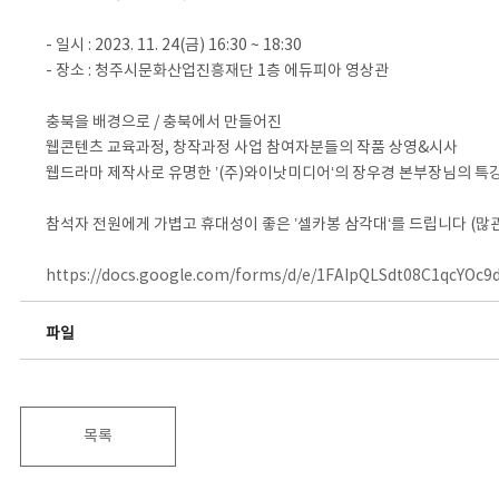
- 일시 : 2023. 11. 24(금) 16:30 ~ 18:30
- 장소 : 청주시문화산업진흥재단 1층 에듀피아 영상관
충북을 배경으로 / 충북에서 만들어진
웹콘텐츠 교육과정, 창작과정 사업 참여자분들의 작품 상영&시사
웹드라마 제작사로 유명한 ’(주)와이낫미디어‘의 장우경 본부장님의 특
참석자 전원에게 가볍고 휴대성이 좋은 ’셀카봉 삼각대‘를 드립니다 (많관
https://docs.google.com/forms/d/e/1FAIpQLSdt08C1qcYO
파일
목록