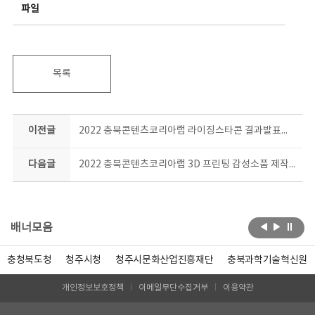
파일
목록
이전글
2022 충북콘텐츠코리아랩 라이징스타콘 결과발표회 현장
다음글
2022 충북콘텐츠코리아랩 3D 프린팅 감성소품 제작과정 결과공유회
배너모음
충청북도청
청주시청
청주시문화산업진흥재단
충북과학기술혁신원
개인정보보호정책
이메일무단수집거부
이용약관