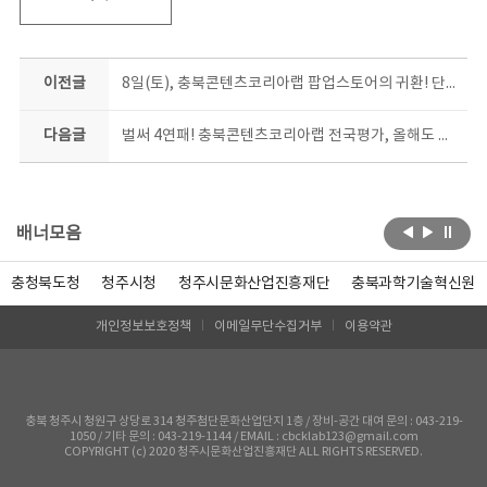
이전글
8일(토), 충북콘텐츠코리아랩 팝업스토어의 귀환! 단 9일간의 깜짝 마켓, 놓치지 마세요~
다음글
벌써 4연패! 충북콘텐츠코리아랩 전국평가, 올해도 최고등급
배너모음
충청북도청
청주시청
청주시문화산업진흥재단
충북과학기술혁신원
개인정보보호정책
이메일무단수집거부
이용약관
충북 청주시 청원구 상당로 314 청주첨단문화산업단지 1층 / 장비-공간 대여 문의 : 043-219-
1050 / 기타 문의 : 043-219-1144 / EMAIL : cbcklab123@gmail.com
COPYRIGHT (c) 2020 청주시문화산업진흥재단 ALL RIGHTS RESERVED.