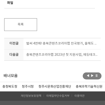
파일
목록
이전글
벌써 4연패! 충북콘텐츠코리아랩 전국평가, 올해도 최고등급
다음글
충북콘텐츠코리아랩 2023년 첫 지원사업, 에듀테크콘 공모 막 올라
배너모음
충청북도청
청주시청
청주시문화산업진흥재단
충북과학기술혁신원
개인정보보호정책
이메일무단수집거부
이용약관