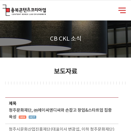
충북콘텐츠코리아랩
CB CKL 소식
보도자료
보도자료 상세보기 - 제목, 담당부서, 담당자, 담당연락처, 내용, 첨부파일 정보 제공
제목
청주문화재단, ㈜에이씨엔디씨와 손잡고 창업&스타트업 집중
육성
청주시문화산업진흥재단(대표이사 변광섭, 이하 청주문화재단)