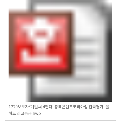
1229보도자료]벌써 4연패! 충북콘텐츠코리아랩 전국평가, 올
해도 최고등급.hwp