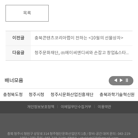
목록
이전글
충북콘텐츠코리아랩이 전하는 <10월의 선물상자>
다음글
청주문화재단, ㈜에이씨엔디씨와 손잡고 창업&스타트업 집중 육성
배너모음
충청북도청
청주시청
청주시문화산업진흥재단
충북과학기술혁신원
개인정보보호정책
이메일무단수집거부
이용약관
충북 청주시 청원구 상당로 314 청주첨단문화산업단지 1층 / 장비-공간 대여 문의 : 043-219-