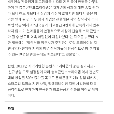
4년 연속 전국평가 최고등급을 받으며 기분 좋게 한해를 마무리
하게 된 충북콘텐츠코리아랩은 “3개년의 성과에 대한 종합 평가
다 보니 여느 때보다 긴장감과 걱정이 많았지만 또다시 좋은 평
가를 얻게 된 건 모두 함께 사업을 진행해온 지역 창작자와 스타
트업 덕분”이라며 “전국평가 최고등급 4연패에 만족하거나 안주
하지 않고 이 결과물들이 안정적으로 시장에 진출해 스타 콘텐츠
가 될 수 있도록 더욱 아낌없이 지원하겠다”는 각오를 밝혔다. 또
한 새해에는 “행안부와 청주시가 추진하는 로컬 크리에이터 지
원사업과 연계해 지역의 청년 창작자들이 안정적으로 창·취업할
수 있는 환경을 만드는데도 힘쓰겠다”고 덧붙였다.
한편, 2023년 지역기반형 콘텐츠코리아랩의 공통 성과지표가
‘신규창업’으로 설정됨에 따라 충북콘텐츠코리아랩 역시 전년도
대비 창업률 50% 증가를 목표로 문화콘텐츠 예비창업 패키지,
스타트업 오피스 지원 사업, 엑셀러레이팅 지원 사업등을 더욱
공격적으로 전개하며 전국평가 최고등급의 신화를 이어갈 계획
이다.
파일