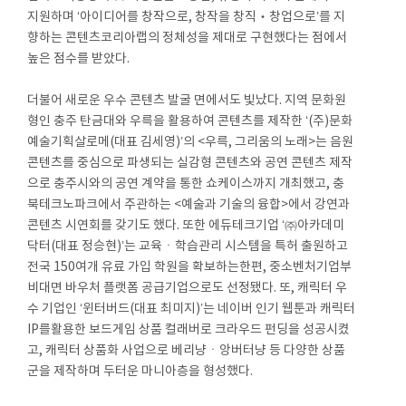
지원하며 ‘아이디어를 창작으로, 창작을 창직‧창업으로’를 지
향하는 콘텐츠코리아랩의 정체성을 제대로 구현했다는 점에서
높은 점수를 받았다.
더불어 새로운 우수 콘텐츠 발굴 면에서도 빛났다. 지역 문화원
형인 충주 탄금대와 우륵을 활용하여 콘텐츠를 제작한 ‘(주)문화
예술기획살로메(대표 김세영)’의 <우륵, 그리움의 노래>는 음원
콘텐츠를 중심으로 파생되는 실감형 콘텐츠와 공연 콘텐츠 제작
으로 충주시와의 공연 계약을 통한 쇼케이스까지 개최했고, 충
북테크노파크에서 주관하는 <예술과 기술의 융합>에서 강연과
콘텐츠 시연회를 갖기도 했다. 또한 에듀테크기업 ‘㈜아카데미
닥터(대표 정승현)’는 교육ㆍ학습관리 시스템을 특허 출원하고
전국 150여개 유료 가입 학원을 확보하는한편, 중소벤처기업부
비대면 바우처 플랫폼 공급기업으로도 선정됐다. 또, 캐릭터 우
수 기업인 ‘윈터버드(대표 최미지)’는 네이버 인기 웹툰과 캐릭터
IP를활용한 보드게임 상품 컬래버로 크라우드 펀딩을 성공시켰
고, 캐릭터 상품화 사업으로 베리냥ㆍ앙버터냥 등 다양한 상품
군을 제작하며 두터운 마니아층을 형성했다.