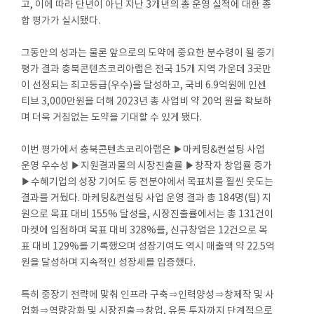
고, 이에 따라 단년이 아닌 지난 3개년의 총 운영 실적에 대한 종
합 평가가 실시됐다.
그동안의 성과는 물론 앞으로의 도약에 중요한 분수령이 될 중기
평가 결과 충북콘텐츠코리아랩은 전국 15개 지역 가운데 3곳만
이 선정되는 최고등급(우수)을 달성하고, 국비 6.9억원에 인센
티브 3,000만원을 더해 2023년 총 사업비 약 20억 원을 확보하
며 더욱 거침없는 도약을 기대할 수 있게 됐다.
이번 평가에서 충북콘텐츠코리아랩은 ▶마케팅&컨설팅 사업
운영 우수성 ▶지원결과물의 시장진출률 ▶창작자 창업률 증가
▶수혜기업의 성장 기여도 등 전분야에서 목표치를 훨씬 웃도는
결과를 거뒀다. 마케팅&컨설팅 사업 운영 결과 총 184명(팀) 지
원으로 목표 대비 155% 달성을, 시장진출률에서는 총 131건이
마켓에 입점하며 목표 대비 328%를, 신규창업은 12건으로 목
표 대비 129%를 기록했으며 성장기여도 역시 매출액 약 22.5억
원을 달성하며 지속적인 성장세를 입증했다.
특히 중장기 전략에 맞춰 인프라 구축⇒인력양성⇒창제작 및 사
업화⇒역량강화 및 시장진출⇒창업, 유통 투자까지 단계적으로