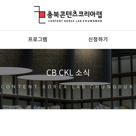
충북콘텐츠코리아랩
프로그램
신청하기
CB CKL 소식
CONTENT KOREA LAB CHUNGBUK