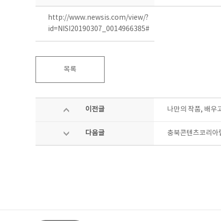
http://www.newsis.com/view/?
id=NISI20190307_0014966385#
목록
이전글
나만의 작품, 배우
다음글
충북콘텐츠코리아랩