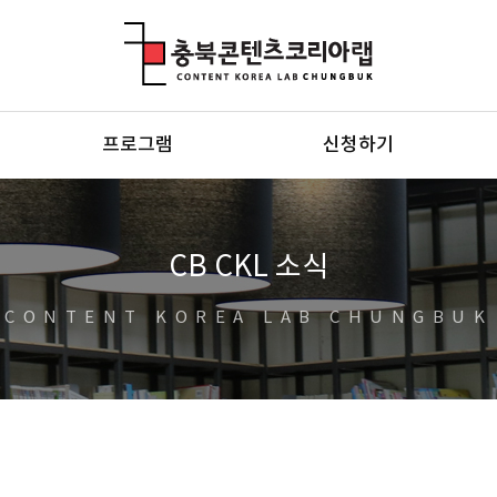
충북콘텐츠코리아랩
프로그램
신청하기
CB CKL 소식
CONTENT KOREA LAB CHUNGBUK