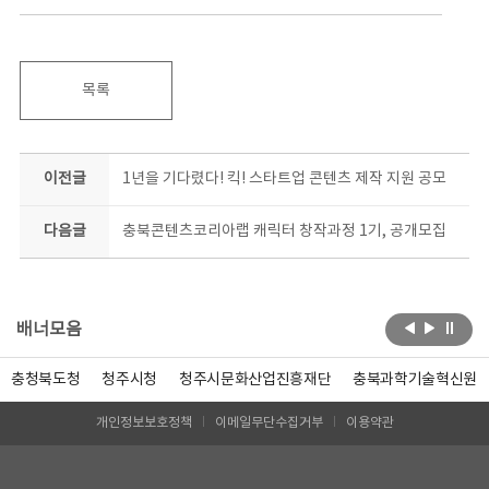
목록
이전글
1년을 기다렸다! 킥! 스타트업 콘텐츠 제작 지원 공모
다음글
충북콘텐츠코리아랩 캐릭터 창작과정 1기, 공개모집
배너모음
충청북도청
청주시청
청주시문화산업진흥재단
충북과학기술혁신원
개인정보보호정책
이메일무단수집거부
이용약관