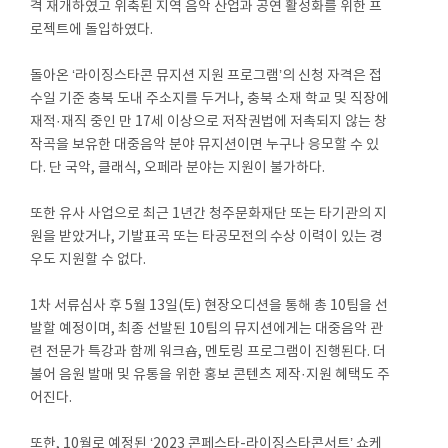
격 재개하였고 위축된 지역 음악 산업과 공연 활성화를 위한 프
로젝트에 돌입하였다.
돌아온 ‘라이징스타콘 뮤지션 지원 프로그램’의 신청 자격은 접
수일 기준 충북 도내 주소지를 두거나, 충북 소재 학교 및 직장에
재적·재직 중인 만 17세 이상으로 저작권법에 저촉되지 않는 창
작곡을 보유한 대중음악 분야 뮤지션이면 누구나 응모할 수 있
다. 단 국악, 클래식, 오페라 분야는 지원이 불가하다.
또한 유사 사업으로 최근 1년간 청주문화재단 또는 타기관의 지
원을 받았거나, 기발표곡 또는 타공모전의 수상 이력이 있는 경
우도 지원할 수 없다.
1차 서류심사 후 5월 13일(토) 현장오디션을 통해 총 10팀을 선
발할 예정이며, 최종 선발된 10팀의 뮤지션에게는 대중음악 관
련 전문가 특강과 함께 워크숍, 멘토링 프로그램이 진행된다. 더
불어 음원 발매 및 유통을 위한 홍보 콘텐츠 제작·지원 혜택도 주
어진다.
또한, 10월로 예정된 ‘2023 콘페스타-라이징스타콘서트’ 쇼케