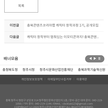
목록
이전글
충북콘텐츠코리아랩 캐릭터 창작과정 1기, 공개모집
다음글
캐릭터 창작부터 멈춰있는 이모티콘까지! 충북콘텐츠코리아랩, 2개 과정 수강생 동시모집
배너모음
충청북도청
청주시청
청주시문화산업진흥재단
충북과학기술혁신원
개인정보보호정책
이메일무단수집거부
이용약관
충북 청주시 청원구 상당로 314 청주첨단문화산업단지 1층 / 장비-공간 대여 문의 : 043-219-
1050 / 기타 문의 : 043-219-1144 / EMAIL : cbcklab123@gmail.com
COPYRIGHT (c) 2020 청주시문화산업진흥재단 ALL RIGHTS RESERVED.