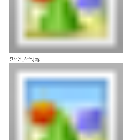
길태연_하쏘.jpg