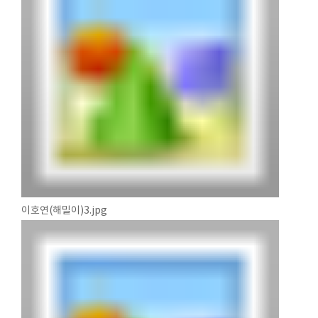
이호연(해밀이)3.jpg