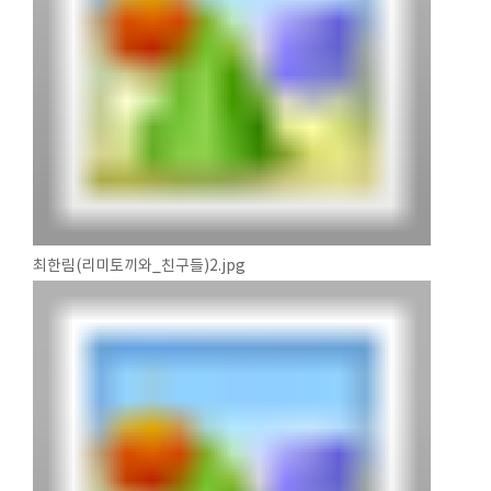
최한림(리미토끼와_친구들)2.jpg