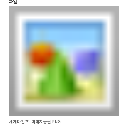
파일
세계타임즈_미래지공원.PNG