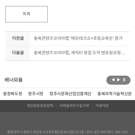
목록
이전글
충북콘텐츠코리아랩 '에듀테크쇼+초등교육전' 참가
다음글
충북콘텐츠코리아랩, 캐릭터 창업 도약 멘토링과정 참여자 모집
배너모음
충청북도청
청주시청
청주시문화산업진흥재단
충북과학기술혁신원
개인정보보호정책
이메일무단수집거부
이용약관
충북 청주시 청원구 상당로 314 청주첨단문화산업단지 1층 / 장비-공간 대여 문의 : 043-219-