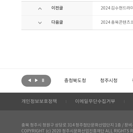
이전글
2024 김수현드라
다음글
2024 충북콘텐츠
아랩
문화체육관광부
충청북도청
청주시청
개인정보보호정책
이메일무단수집거부
충북 청주시 청원구 상당로 314 청주첨단문화산업단지 1층 / 장비-공간 대여 문
COPYRIGHT (c) 2020 청주시문화산업진흥재단 ALL RIGHTS R