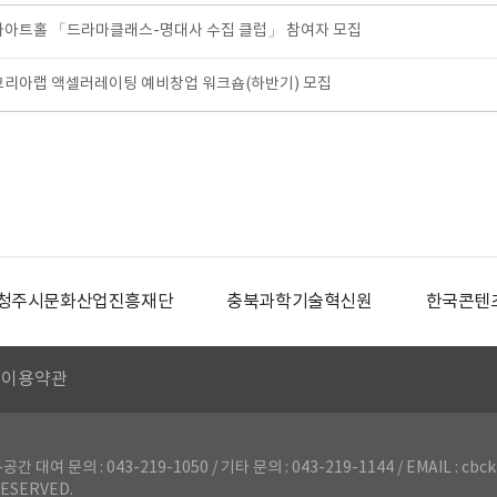
마아트홀 「드라마클래스-명대사 수집 클럽」 참여자 모집
코리아랩 액셀러레이팅 예비창업 워크숍(하반기) 모집
청주시문화산업진흥재단
충북과학기술혁신원
한국콘텐
이용약관
의 : 043-219-1050 / 기타 문의 : 043-219-1144 / EMAIL : cbck
ESERVED.