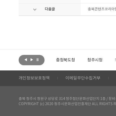
다음글
충북콘텐츠코리아랩
아랩
문화체육관광부
충청북도청
청주시청
개인정보보호정책
이메일무단수집거부
충북 청주시 청원구 상당로 314 청주첨단문화산업단지 1층 / 장비-공간 대여 문
COPYRIGHT (c) 2020 청주시문화산업진흥재단 ALL RIGHTS R