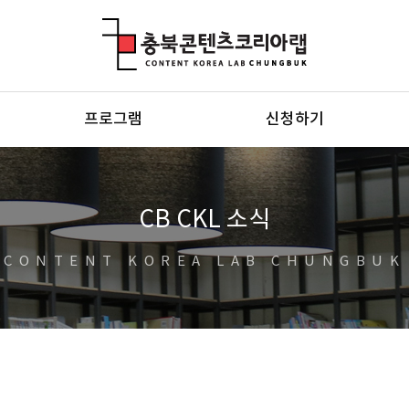
충북콘텐츠코리아랩
프로그램
신청하기
CB CKL 소식
CONTENT KOREA LAB CHUNGBUK