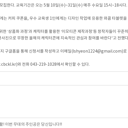
한다. 교육기간은 오는 5월 10일(수)~31일(수) 매주 수요일 15시~18시다.
게는 커피 쿠폰을, 우수 교육생 1인에게는 디자인 작업에 유용한 와콤 타블렛을
한 ‘상품화 과정’과 캐릭터를 활용한 ‘이모티콘 제작과정’등 창작자들이 꾸준히
강사진으로 무장한 올해의 캐릭터콘에 지속적인 관심과 참여를 바란다”고 전했다
지 구글폼을 통해 신청서를 작성하고 이메일(lshyeon1224@gmail.com)
l.kr)와 전화 043-219-1028에서 확인할 수 있다.
! 이번 무대의 주인공은 당신입니다!!