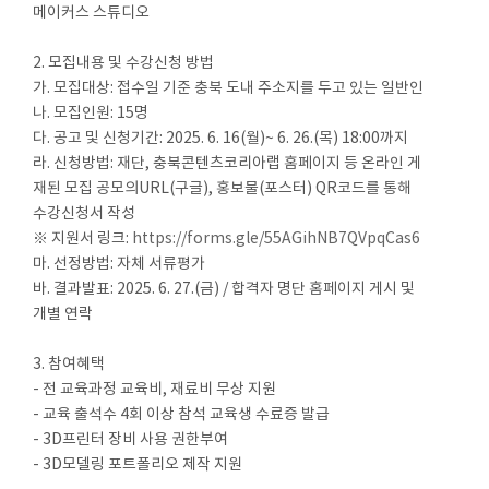
메이커스 스튜디오
2. 모집내용 및 수강신청 방법
가. 모집대상: 접수일 기준 충북 도내 주소지를 두고 있는 일반인
나. 모집인원: 15명
다. 공고 및 신청기간: 2025. 6. 16(월)~ 6. 26.(목) 18:00까지
라. 신청방법: 재단, 충북콘텐츠코리아랩 홈페이지 등 온라인 게
재된 모집 공모의URL(구글), 홍보물(포스터) QR코드를 통해
수강신청서 작성
※ 지원서 링크:
https://forms.gle/55AGihNB7QVpqCas6
마. 선정방법: 자체 서류평가
바. 결과발표: 2025. 6. 27.(금) / 합격자 명단 홈페이지 게시 및
개별 연락
3. 참여혜택
- 전 교육과정 교육비, 재료비 무상 지원
- 교육 출석수 4회 이상 참석 교육생 수료증 발급
- 3D프린터 장비 사용 권한부여
- 3D모델링 포트폴리오 제작 지원