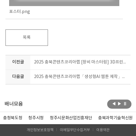
포스터.png
목록
이전글
2025 충북콘텐츠코리아랩 [장비 마스터링] 3D프린터운용기능사 자격증 대비과정 1기 교육생 모집 공고
다음글
2025 충북콘텐츠코리아랩「생성형AI 웹툰 제작」교육 수강생 모집공고
배너모음
충청북도청
청주시청
청주시문화산업진흥재단
충북과학기술혁신원
개인정보보호정책
이메일무단수집거부
이용약관