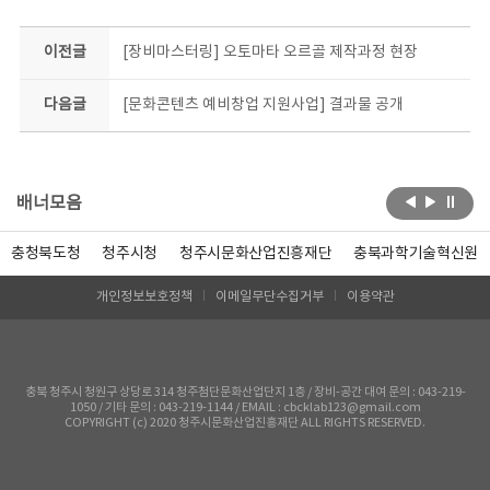
이전글
[장비마스터링] 오토마타 오르골 제작과정 현장
다음글
[문화콘텐츠 예비창업 지원사업] 결과물 공개
배너모음
충청북도청
청주시청
청주시문화산업진흥재단
충북과학기술혁신원
개인정보보호정책
이메일무단수집거부
이용약관
충북 청주시 청원구 상당로 314 청주첨단문화산업단지 1층 / 장비-공간 대여 문의 : 043-219-
1050 / 기타 문의 : 043-219-1144 / EMAIL : cbcklab123@gmail.com
COPYRIGHT (c) 2020 청주시문화산업진흥재단 ALL RIGHTS RESERVED.