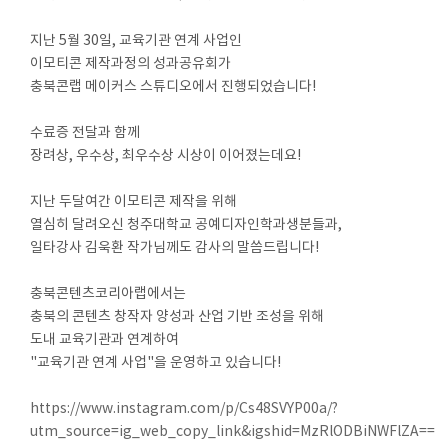
지난 5월 30일, 교육기관 연계 사업인
이모티콘 제작과정의 성과공유회가
충북콘랩 메이커스 스튜디오에서 진행되었습니다!
수료증 전달과 함께
장려상, 우수상, 최우수상 시상이 이어졌는데요!
지난 두달여간 이모티콘 제작을 위해
열심히 달려오신 청주대학교 공예디자인학과생분들과,
일타강사 김욱환 작가님께도 감사의 말씀드립니다!
충북콘텐츠코리아랩에서는
충북의 콘텐츠 창작자 양성과 산업 기반 조성을 위해
도내 교육기관과 연계하여
"교육기관 연계 사업"을 운영하고 있습니다!
https://www.instagram.com/p/Cs48SVYP00a/?
utm_source=ig_web_copy_link&igshid=MzRlODBiNWFlZA==