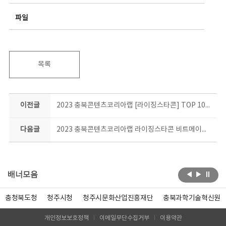
파일
목록
이전글
2023 충북콘텐츠코리아랩 [라이징스타콘] TOP 10은 과연 누구?!
다음글
2023 충북콘텐츠코리아랩 라이징스타콘 비트메이킹 기초과정 결과공유회 현장!
배너모음
충청북도청
청주시청
청주시문화산업진흥재단
충북과학기술혁신원
개인정보보호정책
이메일무단수집거부
이용약관