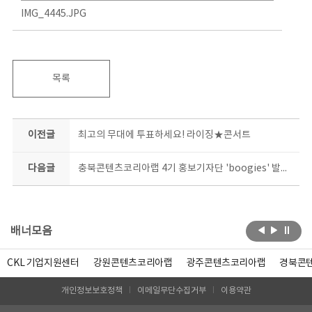
IMG_4445.JPG
목록
이전글
최고의 무대에 투표하세요! 라이징★콘서트
다음글
충북콘텐츠코리아랩 4기 홍보기자단 'boogies' 발대식
배너모음
CKL 기업지원센터
강원콘텐츠코리아랩
광주콘텐츠코리아랩
경북콘
개인정보보호정책
이메일무단수집거부
이용약관