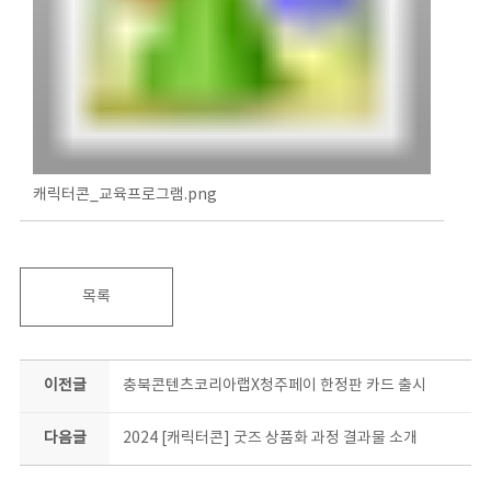
캐릭터콘_교육프로그램.png
목록
이전글
충북콘텐츠코리아랩X청주페이 한정판 카드 출시
다음글
2024 [캐릭터콘] 굿즈 상품화 과정 결과물 소개